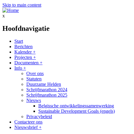
Skip to main content
x
Hoofdnavigatie
Start
Berichten
Kalender
+
Projecten
+
Documenten
+
Info
+
Over ons
Statuten
Duurzame Helden
Schrijfmarathon 2024
Schrijfmarathon 2025
Nieuws
Belgissche ontwikkelingssamenwerking
Sustainable Development Goals (engels)
Privacybeleid
Contacteer ons
Nieuwsbrief
+