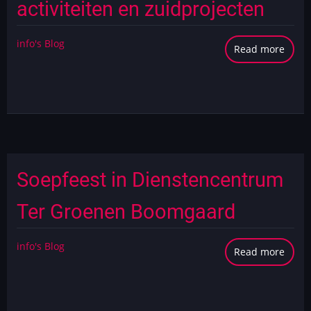
activiteiten en zuidprojecten
info's Blog
Read more
abou
Indie
subsi
voor
sensi
activi
en
zuidp
Soepfeest in Dienstencentrum
Ter Groenen Boomgaard
info's Blog
Read more
abou
Soepf
in
Dien