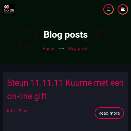
Skip
to
main
content
Blog posts
Home
⟶
Blog posts
Steun 11.11.11 Kuurne met een
on-line gift
info's Blog
Read more
abou
Steu
11.11