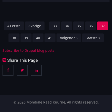
Ter
Groe
Boom
Pagination
First
« Eerste
Previous
‹ Vorige
…
Pagina
33
Pagina
34
Pagina
35
Pagina
36
Curren
37
page
page
page
Pagina
38
Pagina
39
Pagina
40
Pagina
41
Next
Volgende ›
Last
Laatste »
page
page
Subscribe to Drupal blog posts
Share This Page
© 2026 Mondiale Raad Kuurne, All rights reserved.