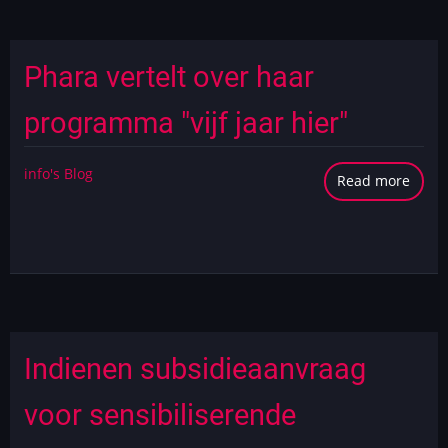
de
Drie
Wijze
Phara vertelt over haar
programma "vijf jaar hier"
info's Blog
Read more
abou
Phar
vertel
over
haar
prog
"vijf
jaar
Indienen subsidieaanvraag
hier"
voor sensibiliserende