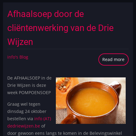
van
zovee
Afhaalsoep door de
socia
enga
cliëntenwerking van de Drie
Wijzen
info's Blog
Read more
abou
Afhaa
door
De AFHAALSOEP in de
de
Drie Wijzen is deze
cliën
week POMPOENSOEP
van
de
Graag wel tegen
Drie
dinsdag 24 oktober
Wijze
bestellen via
info (AT)
dedriewijzen.be
of
door gewoon eens langs te komen in de Belevingswinkel