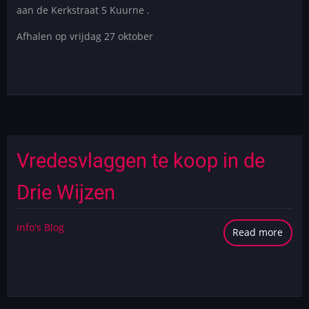
aan de Kerkstraat 5 Kuurne .
Afhalen op vrijdag 27 oktober
Vredesvlaggen te koop in de
Drie Wijzen
info's Blog
Read more
abou
Vrede
te
koop
in