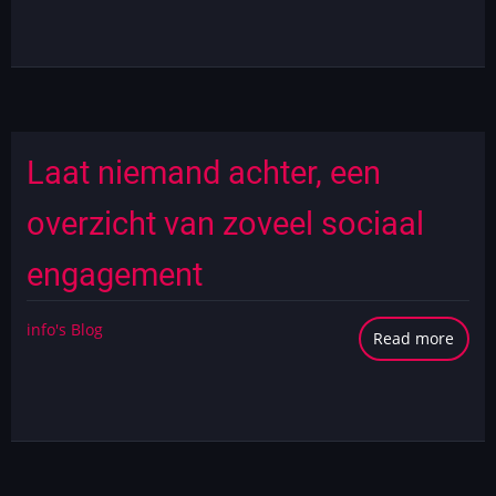
café
Duur
ICT?
Laat niemand achter, een
overzicht van zoveel sociaal
engagement
info's Blog
Read more
abou
Laat
niem
achte
een
overz