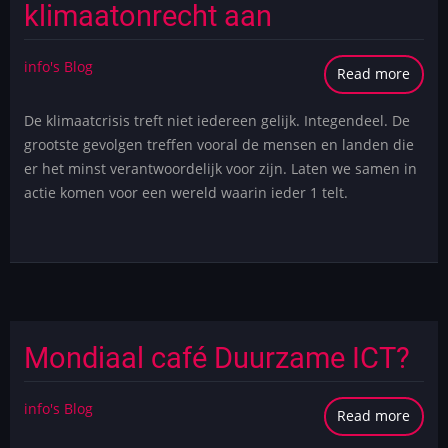
klimaatonrecht aan
info's Blog
Read more
abou
Same
De klimaatcrisis treft niet iedereen gelijk. Integendeel. De
pakk
grootste gevolgen treffen vooral de mensen en landen die
we
er het minst verantwoordelijk voor zijn. Laten we samen in
klima
actie komen voor een wereld waarin ieder 1 telt.
aan
Mondiaal café Duurzame ICT?
info's Blog
Read more
abou
Mond