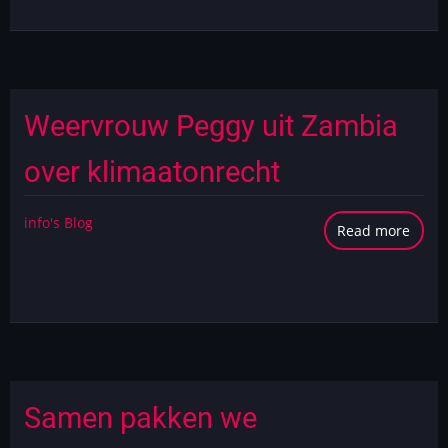
Kuur
met
een
on-
line
Weervrouw Peggy uit Zambia
gift
over klimaatonrecht
info's Blog
Read more
abou
Weer
Pegg
uit
Zamb
over
klima
Samen pakken we