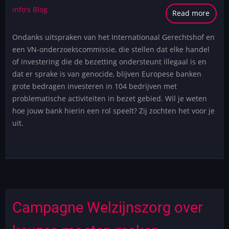
info's Blog
Read more
abou
DRIN
Ondanks uitspraken van het Internationaal Gerechtshof en
OPRO
een VN-onderzoekscommissie, die stellen dat elke handel
maak
of investering die de bezetting ondersteunt illegaal is en
jouw
dat er sprake is van genocide, blijven Europese banken
bank
grote bedragen investeren in 104 bedrijven met
geno
problematische activiteiten in bezet gebied. Wil je weten
mee
hoe jouw bank hierin een rol speelt? Zij zochten het voor je
mogel
uit.
Campagne Welzijnszorg over