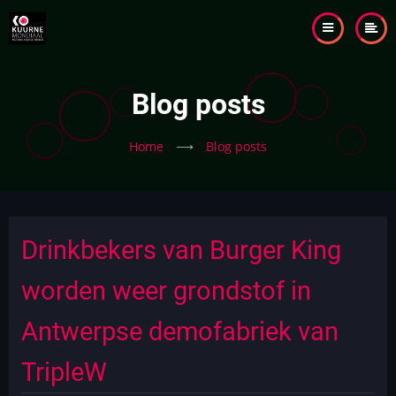
Skip
to
main
content
Blog posts
Home
⟶
Blog posts
Drinkbekers van Burger King
worden weer grondstof in
Antwerpse demofabriek van
TripleW