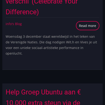
verschil' (Celebrate Your
Difference)
info's Blog
Read more
abou
socia
Woensdag 3 december staat wereldwijd in het teken van
artist
de Verenigde Naties. Die dag nodigen Wit.h en Vives je uit
perf
voor een unieke sociaal-artistieke performance in
in
openlucht.
openl
'Vier
jouw
versch
(Cele
Your
Diffe
Help Groep Ubuntu aan €
10.000 extra steun via de