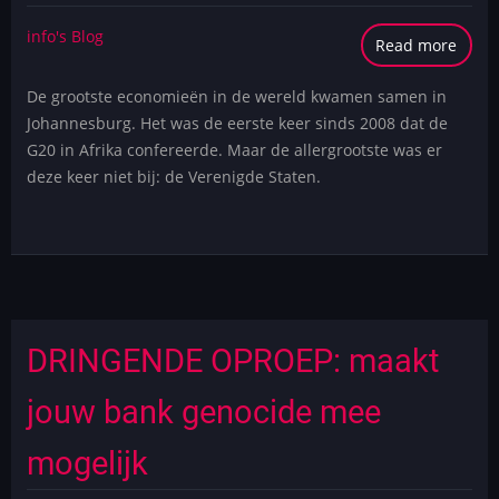
info's Blog
Read more
abou
Niet
De grootste economieën in de wereld kwamen samen in
Zuid-
Johannesburg. Het was de eerste keer sinds 2008 dat de
Afrika
G20 in Afrika confereerde. Maar de allergrootste was er
maar
deze keer niet bij: de Verenigde Staten.
de
VS
kwa
allee
te
staan
op
DRINGENDE OPROEP: maakt
de
recen
jouw bank genocide mee
G20
top
mogelijk