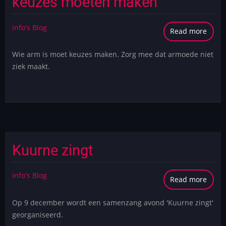
keuzes moeten maken
info's Blog
Read more
abou
Camp
Wie arm is moet keuzes maken. Zorg mee dat armoede niet
Welzi
ziek maakt.
over
keuz
moet
make
Kuurne zingt
info's Blog
Read more
abou
Kuur
Op 9 december wordt een samenzang avond 'Kuurne zingt'
zingt
georganiseerd.