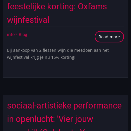
feestelijke korting: Oxfams
wijnfestival
info's Blog
Read more
abou
Fair
Bij aankoop van 2 flessen wijn die meedoen aan het
trade
wijnfestival krijg je nu 15% korting!
klass
met
feeste
korti
Oxfa
wijnf
sociaal-artistieke performance
in openlucht: 'Vier jouw