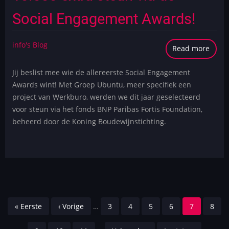
Social Engagement Awards!
info's Blog
Read more
abou
Help
Jij beslist mee wie de allereerste Social Engagement
Groe
Awards wint! Met Groep Ubuntu, meer specifiek een
Ubun
project van Werkburo, werden we dit jaar geselecteerd
aan
voor steun via het fonds BNP Paribas Fortis Foundation,
€
beheerd door de Koning Boudewijnstichting.
10.00
extra
steu
via
de
Socia
Pagination
Enga
First
« Eerste
Previous
‹ Vorige
…
Pagina
3
Pagina
4
Pagina
5
Pagina
6
Current
7
Pagi
8
Awar
page
page
page