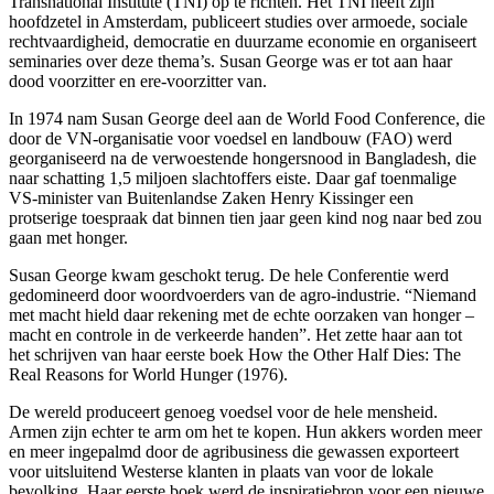
Transnational Institute (TNI) op te richten. Het TNI heeft zijn
hoofdzetel in Amsterdam, publiceert studies over armoede, sociale
rechtvaardigheid, democratie en duurzame economie en organiseert
seminaries over deze thema’s. Susan George was er tot aan haar
dood voorzitter en ere-voorzitter van.
In 1974 nam Susan George deel aan de World Food Conference, die
door de VN-organisatie voor voedsel en landbouw (FAO) werd
georganiseerd na de verwoestende hongersnood in Bangladesh, die
naar schatting 1,5 miljoen slachtoffers eiste. Daar gaf toenmalige
VS-minister van Buitenlandse Zaken Henry Kissinger een
protserige toespraak dat binnen tien jaar geen kind nog naar bed zou
gaan met honger.
Susan George kwam geschokt terug. De hele Conferentie werd
gedomineerd door woordvoerders van de agro-industrie. “Niemand
met macht hield daar rekening met de echte oorzaken van honger –
macht en controle in de verkeerde handen”. Het zette haar aan tot
het schrijven van haar eerste boek How the Other Half Dies: The
Real Reasons for World Hunger (1976).
De wereld produceert genoeg voedsel voor de hele mensheid.
Armen zijn echter te arm om het te kopen. Hun akkers worden meer
en meer ingepalmd door de agribusiness die gewassen exporteert
voor uitsluitend Westerse klanten in plaats van voor de lokale
bevolking. Haar eerste boek werd de inspiratiebron voor een nieuwe