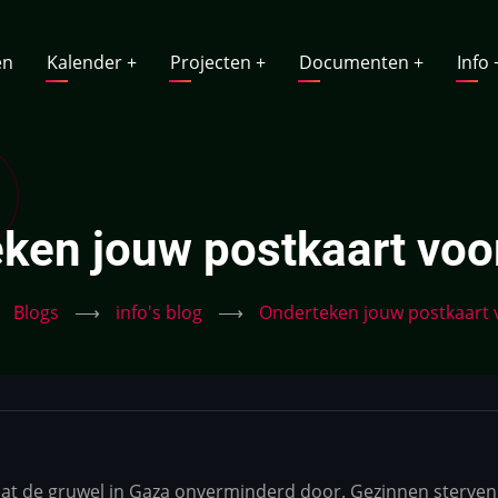
vigatie
en
Kalender
+
Projecten
+
Documenten
+
Info
ken jouw postkaart voor 
Blogs
⟶
info's blog
⟶
Onderteken jouw postkaart v
 gaat de gruwel in Gaza onverminderd door. Gezinnen sterv