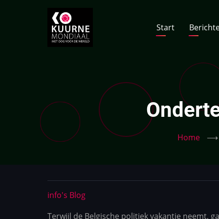
Skip
to
Hoofdna
Start
Bericht
main
content
Onderte
Home
⟶
info's Blog
Terwijl de Belgische politiek vakantie neemt,