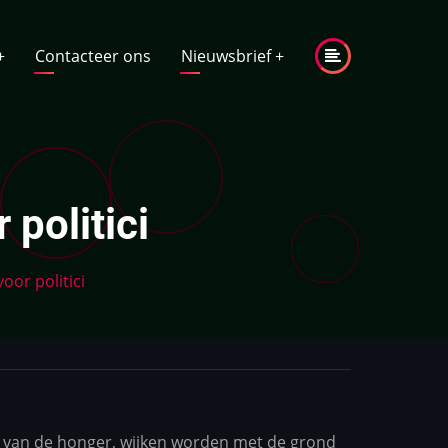
+
Contacteer ons
Nieuwsbrief
+
politici
oor politici
en van de honger, wijken worden met de grond