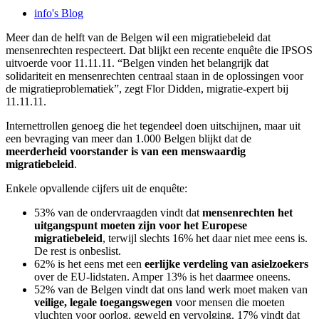
info's Blog
Meer dan de helft van de Belgen wil een migratiebeleid dat
mensenrechten respecteert. Dat blijkt een recente enquête die IPSOS
uitvoerde voor 11.11.11. “Belgen vinden het belangrijk dat
solidariteit en mensenrechten centraal staan in de oplossingen voor
de migratieproblematiek”, zegt Flor Didden, migratie-expert bij
11.11.11.
Internettrollen genoeg die het tegendeel doen uitschijnen, maar uit
een bevraging van meer dan 1.000 Belgen blijkt dat de
meerderheid voorstander is van een menswaardig
migratiebeleid
.
Enkele opvallende cijfers uit de enquête:
53% van de ondervraagden vindt dat
mensenrechten het
uitgangspunt moeten zijn voor het Europese
migratiebeleid
, terwijl slechts 16% het daar niet mee eens is.
De rest is onbeslist.
62% is het eens met een
eerlijke verdeling van asielzoekers
over de EU-lidstaten. Amper 13% is het daarmee oneens.
52% van de Belgen vindt dat ons land werk moet maken van
veilige, legale toegangswegen
voor mensen die moeten
vluchten voor oorlog, geweld en vervolging. 17% vindt dat