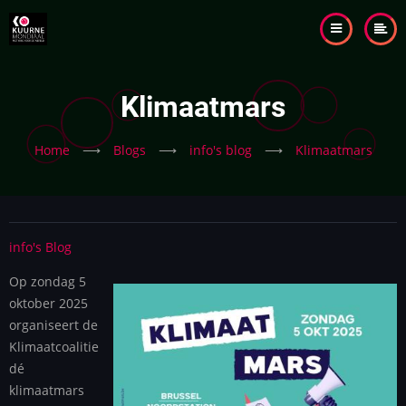
Skip
to
main
content
Klimaatmars
Home
⟶
Blogs
⟶
info's blog
⟶
Klimaatmars
info's Blog
Op zondag 5
oktober 2025
organiseert de
Klimaatcoalitie
dé
klimaatmars