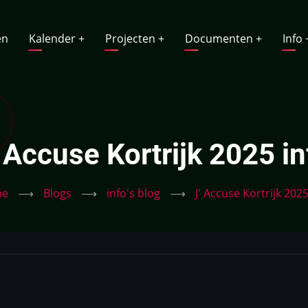
vigatie
en
Kalender
+
Projecten
+
Documenten
+
Info
' Accuse Kortrijk 2025 in
me
⟶
Blogs
⟶
info's blog
⟶
J' Accuse Kortrijk 2025