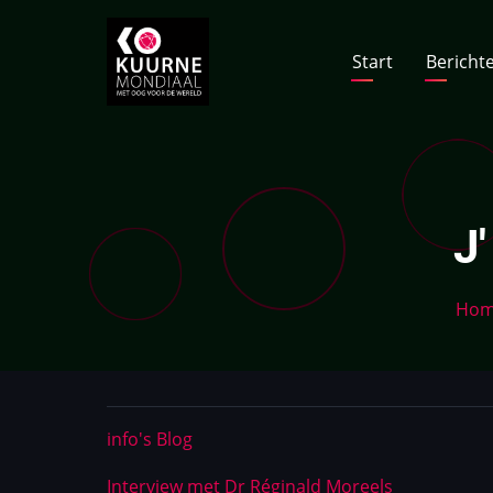
Skip
to
Hoofdna
Start
Bericht
main
content
J
Ho
info's Blog
Interview met Dr Réginald Moreels