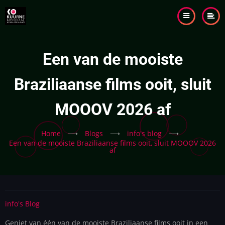
Skip
to
main
content
Een van de mooiste
Braziliaanse films ooit, sluit
MOOOV 2026 af
Home
⟶
Blogs
⟶
info's blog
⟶
Een van de mooiste Braziliaanse films ooit, sluit MOOOV 2026
af
info's Blog
Geniet van één van de mooiste Braziliaanse films ooit in een