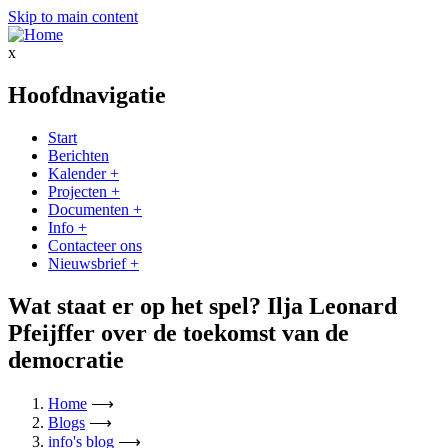
Skip to main content
x
Hoofdnavigatie
Start
Berichten
Kalender
+
Projecten
+
Documenten
+
Info
+
Contacteer ons
Nieuwsbrief
+
Wat staat er op het spel? Ilja Leonard
Pfeijffer over de toekomst van de
democratie
Home
⟶
Blogs
⟶
info's blog
⟶