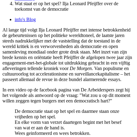
Wat staat er op het spel? Ilja Leonard Pfeijffer over de
toekomst van de democratie
info's Blog
Al lange tijd volgt Ilja Leonard Pfeijffer met intense betrokkenheid
de gebeurtenissen op het politieke wereldtoneel, de laatste jaren
steeds nadrukkelijker met de vaststelling dat de toestand in de
wereld kritiek is en verworvenheden als democratie en open
samenleving mondiaal onder grote druk staan. Met inzet van zijn
brede kennis en oriëntatie heeft Pfeijffer de afgelopen twee jaar zijn
engagement-met-het-globale tot uitdrukking gebracht in een vijftig
afleveringen tellende kroniek voor
De Morgen
. Van populisme en
cultuuroorlog tot accelerationisme en surveillancekapitalisme – het
passeert allemaal de revue in deze bundel alarmerende essays.
In een video op de facebook pagina van De Arbeiderspers zegt hij
het volgende als antwoord op de vraag: "Wat zou u op dit moment
willen zeggen tegen burgers met een democratisch hart?"
De democratie staat op het spel en daarmee staan onze
vrijheden op het spel.
En elke vorm van verzet daartegen begint met het besef
van wat er aan de hand is.
Wees geinformeerd en wees betrokken.